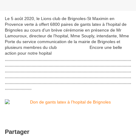
Le 5 août 2020, le Lions club de Brignoles-St Maximin en
Provence verte à offert 6800 paires de gants latex à l'hopital de
Brignoles au cours d'un brève cérémonie en présence de Mr
Lamouroux, directeur de l'hopital, Mme Souply, intendante, Mme
Porte du service communication de la mairie de Brignoles et
plusieurs membres du club Encore une belle
action pour notre hopital
,,,,,,,,,,,,,,,,,,,,,,,,,,,,,,,,,,,,,,,,,,,,,,,,,,,,,,,,,,,,,,,,,,,,,,,,,,,,,,,,,,,,,,,,,,,,,,,,,,,,,,,,
,,,,,,,,,,,,,,,,,,,,,,,,,,,,,,,,,,,,,,,,,,,,,,,,,,,,,,,,,,,,,,,,,,,,,,,,,,,,,,,,,,,,,,,,,,,,,,,,,,,,,,,,
,,,,,,,,,,,,,,,,,,,,,,,,,,,,,,,,,,,,,,,,,,,,,,,,,,,,,,,,,,,,,,,,,,,,,,,,,,,,,,,,,,,,,,,,,,,,,,,,,,,,,,,,
,,,,,,,,,,,,,,,,,,,,,,,,,,,,,,,,,,,,,,,,,,,,,,,,,,,,,,,,,,,,,,,,,,,,,,,,,,,,,,,,,,,,,,,,,,,,,,,,,,,,,,,,
,,,,,,,,,,,,,,,,,,,,,,,,,,,,,,,,,,,,,,,,,,,,,,,,,,,,,,,,,,,,,,,,,,,,,,,,,,,,,,,,,,,,,,,,,,,,,,,,,,,,,,,,
,,,,,,,,,,,,,,,,,,,,,,
Partager